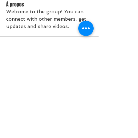
À propos
Welcome to the group! You can 
connect with other members, get 
updates and share videos.
Activité des groupes: 30 derniers jours
0
Nouveau post
0
Nouveau membres
Plus haut